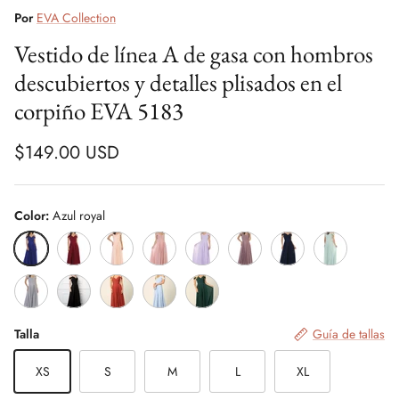
Por
EVA Collection
Vestido de línea A de gasa con hombros
descubiertos y detalles plisados en el
corpiño EVA 5183
$149.00 USD
Color:
Azul royal
Azul royal
Rojo vino
Sonrojo/Blush
Rosa viejo
Lila
Malva/Mauve
Azul marino
Verde salvia
Plata/Silver
Negro
Siena
Azul ahumado
Verde oscuro
Talla
Guía de tallas
XS
S
M
L
XL