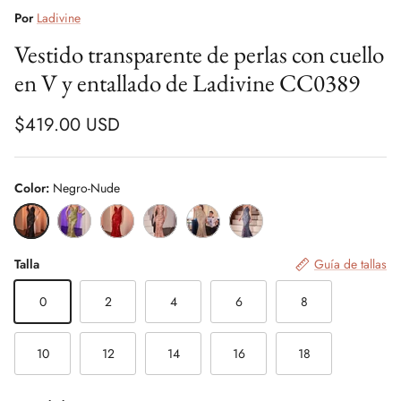
Por
Ladivine
Vestido transparente de perlas con cuello
en V y entallado de Ladivine CC0389
$419.00 USD
Color:
Negro-Nude
Negro-Nude
Verde
Rojo
Rosegold
Plata/Silver
Azul ahumado
Talla
Guía de tallas
0
2
4
6
8
10
12
14
16
18